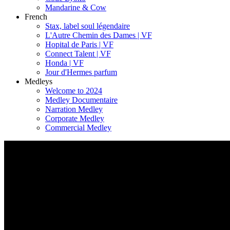
Mandarine & Cow
French
Stax, label soul légendaire
L'Autre Chemin des Dames | VF
Hopital de Paris | VF
Connect Talent | VF
Honda | VF
Jour d'Hermes parfum
Medleys
Welcome to 2024
Medley Documentaire
Narration Medley
Corporate Medley
Commercial Medley