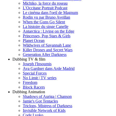
Michiko, la force du roseau
L'Occitane Portrait Podcast
Le cinéma dans l'oeil de Magnum
Rodin vu par Bruno Aveillan
When the Guns Go Silent
La histoire du singe Canelle
Antarctica : Living on the Edge
Princesses, Pop Stars & Girls
Planet Ocean
Wildwives of Savannah Lane
Killer Drones and Secret Wars
Generation After Darkness
Dubbing TV & film
Joseph l'Insoumis
Ava Gardner dans Arde Madrid
Special Forces
No Limit | TV series
Freedom
Block Racers
Dubbing Animation
Shadows of Auriga | Chanson
Jamie's Got Tentacles
Triclops, Mistress of Darkness
Invisible Network of Kids
Code Lyoko