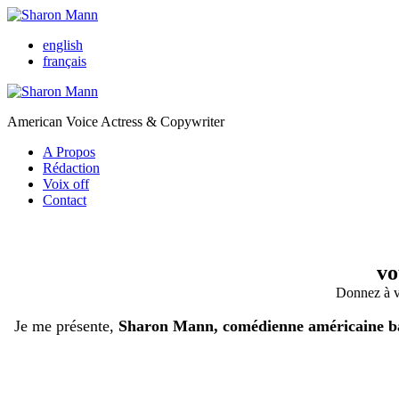
english
français
American Voice Actress & Copywriter
A Propos
Rédaction
Voix off
Contact
vo
Donnez à vo
Je me présente,
Sharon Mann, comédienne américaine basé