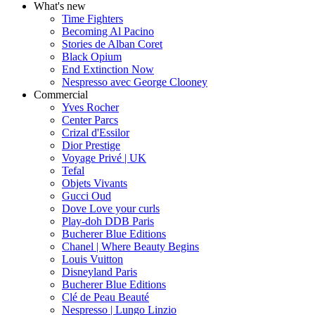
What's new
Time Fighters
Becoming Al Pacino
Stories de Alban Coret
Black Opium
End Extinction Now
Nespresso avec George Clooney
Commercial
Yves Rocher
Center Parcs
Crizal d'Essilor
Dior Prestige
Voyage Privé | UK
Tefal
Objets Vivants
Gucci Oud
Dove Love your curls
Play-doh DDB Paris
Bucherer Blue Editions
Chanel | Where Beauty Begins
Louis Vuitton
Disneyland Paris
Bucherer Blue Editions
Clé de Peau Beauté
Nespresso | Lungo Linzio