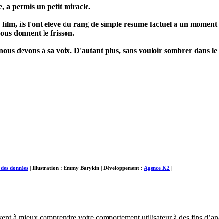
, a permis un petit miracle.
 film, ils l'ont élevé du rang de simple résumé factuel à un moment 
vous donnent le frisson.
e nous devons à sa voix. D'autant plus, sans vouloir sombrer dans le
n des données
|
Illustration : Emmy Barykin
|
Développement :
Agence K2
|
 servent à mieux comprendre votre comportement utilisateur à des fins d’a