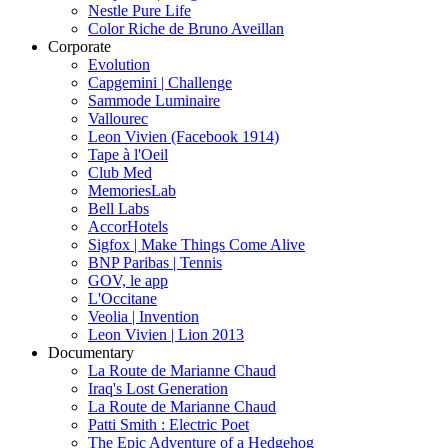
Nestle Pure Life
Color Riche de Bruno Aveillan
Corporate
Evolution
Capgemini | Challenge
Sammode Luminaire
Vallourec
Leon Vivien (Facebook 1914)
Tape à l'Oeil
Club Med
MemoriesLab
Bell Labs
AccorHotels
Sigfox | Make Things Come Alive
BNP Paribas | Tennis
GOV, le app
L'Occitane
Veolia | Invention
Leon Vivien | Lion 2013
Documentary
La Route de Marianne Chaud
Iraq's Lost Generation
La Route de Marianne Chaud
Patti Smith : Electric Poet
The Epic Adventure of a Hedgehog